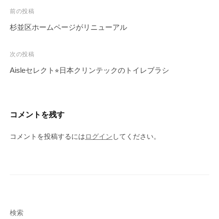
投
前の投稿
稿
杉並区ホームページがリニューアル
ナ
ビ
次の投稿
ゲ
Aisleセレクト⭐︎日本クリンテックのトイレブラシ
ー
シ
ョ
コメントを残す
ン
コメントを投稿するには
ログイン
してください。
検索