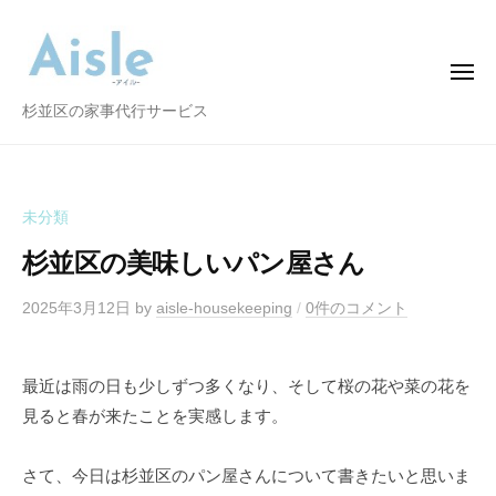
A
コ
i
ン
s
テ
メ
l
ニ
ン
e
ュ
A
杉並区の家事代行サービス
ー
ツ
i
へ
s
ス
l
未分類
キ
e
ッ
杉並区の美味しいパン屋さん
プ
2025年3月12日
by
aisle-housekeeping
/
0件のコメント
最近は雨の日も少しずつ多くなり、そして桜の花や菜の花を
見ると春が来たことを実感します。
さて、今日は杉並区のパン屋さんについて書きたいと思いま