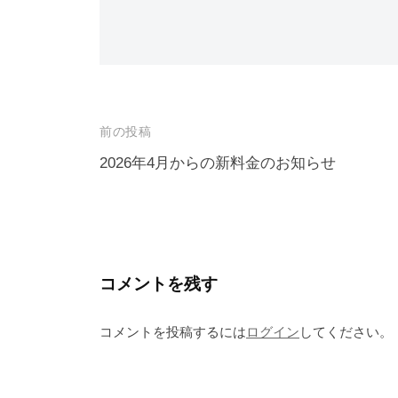
投
前の投稿
稿
2026年4月からの新料金のお知らせ
ナ
ビ
ゲ
ー
コメントを残す
シ
コメントを投稿するには
ログイン
してください。
ョ
ン