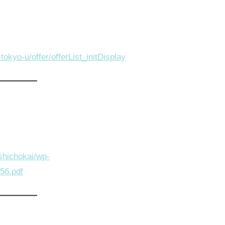
tokyo-u/offer/offerList_initDisplay
shichokai/wp-
56.pdf