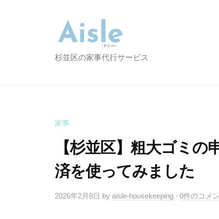
コ
i
ン
s
テ
l
ン
e
A
杉並区の家事代行サービス
ツ
i
へ
s
ス
l
キ
e
家事
ッ
プ
【杉並区】粗大ゴミの
済を使ってみました
2026年2月8日
by
aisle-housekeeping
/
0件のコメ