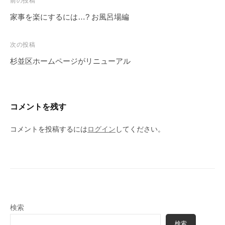
投
前の投稿
稿
家事を楽にするには…? お風呂場編
ナ
ビ
次の投稿
ゲ
杉並区ホームページがリニューアル
ー
シ
ョ
コメントを残す
ン
コメントを投稿するには
ログイン
してください。
検索
検索