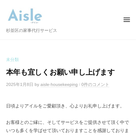
A
コ
i
ン
s
テ
メ
l
ニ
ン
e
ュ
A
杉並区の家事代行サービス
ー
ツ
i
へ
s
ス
l
未分類
キ
e
ッ
本年も宜しくお願い申し上げます
プ
2025年1月8日
by
aisle-housekeeping
/
0件のコメント
日頃よりアイルをご愛顧頂き、心よりお礼申し上げます。
お客様とのご縁に、そしてサービスをご提供させて頂く中で
いつも多くを学ばせて頂いておりますことを感謝しておりま