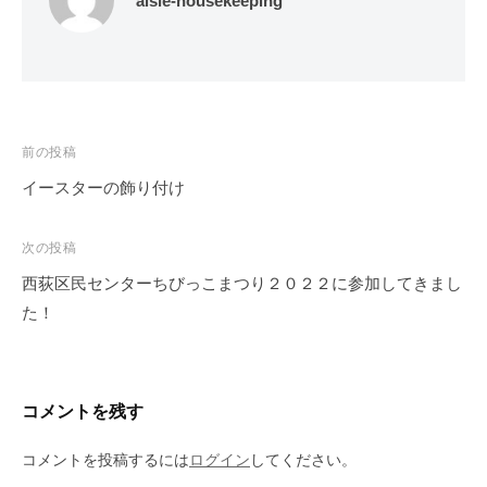
aisle-housekeeping
投
前の投稿
稿
イースターの飾り付け
ナ
ビ
次の投稿
ゲ
西荻区民センターちびっこまつり２０２２に参加してきまし
ー
た！
シ
ョ
ン
コメントを残す
コメントを投稿するには
ログイン
してください。