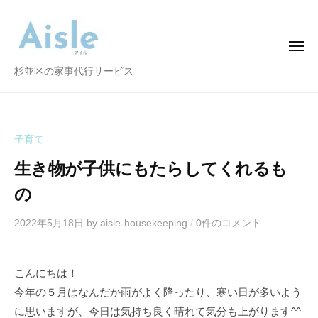
A
コ
i
ン
s
テ
メ
l
ニ
ン
e
ュ
A
杉並区の家事代行サービス
ー
ツ
i
へ
s
ス
l
子育て
キ
e
ッ
生き物が子供にもたらしてくれるも
プ
の
2022年5月18日
by
aisle-housekeeping
/
0件のコメント
こんにちは！
今年の５月はなんだか雨がよく降ったり、寒い日が多いよう
に思いますが、今日は気持ち良く晴れて気分も上がります^^