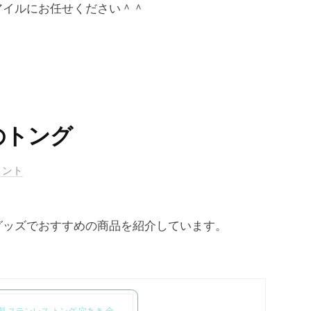
アイルにお任せください＾＾
理のトング
メント
グッズでおすすめの商品を紹介しています。
製 ステンレス トング 穴あき 全