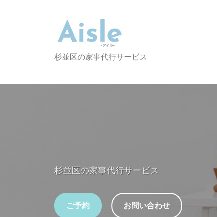
コ
i
ン
s
テ
l
ン
e
A
杉並区の家事代行サービス
ツ
i
へ
s
ス
l
キ
e
ッ
プ
杉並区の家事代行サービス
ご予約
お問い合わせ